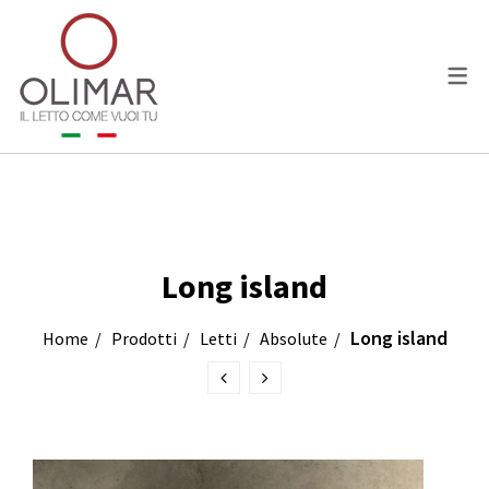
LETTI
COLLEZIONI
Essential
Long island
Absolute
Long island
Home
Prodotti
Letti
Absolute
Ragazzi e Bambini
PERSONALIZZAZIONI