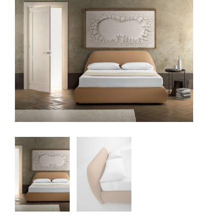
Supporti Ergonomici
Dispositivi di apertura
Tipologia vano contenitore
Piedini
Rivestimenti
SU MISURA
Scegli le dimensioni del tuo letto